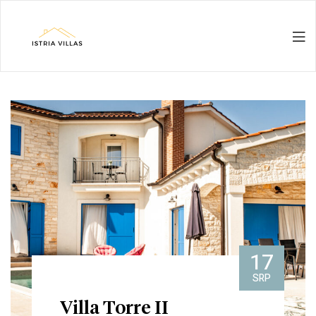
Istria
Villas
for
rent
&
for
17
SRP
sale
Villa Torre II