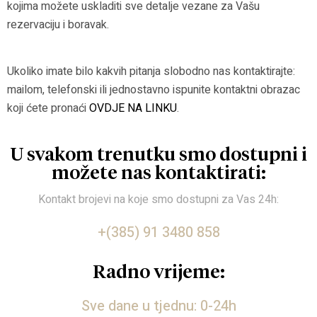
kojima možete uskladiti sve detalje vezane za Vašu
rezervaciju i boravak.
Ukoliko imate bilo kakvih pitanja slobodno nas kontaktirajte:
mailom, telefonski ili jednostavno ispunite kontaktni obrazac
koji ćete pronaći
OVDJE NA LINKU
.
U svakom trenutku smo dostupni i
možete nas kontaktirati:
Kontakt brojevi na koje smo dostupni za Vas 24h:
+(385) 91 3480 858
Radno vrijeme:
Sve dane u tjednu: 0-24h