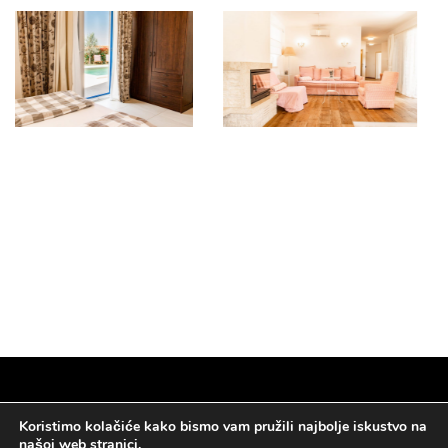
Koristimo kolačiće kako bismo vam pružili najbolje iskustvo na
Coppyright © 2026
Istria Villas for rent & for sale
. All Rights
našoj web stranici.