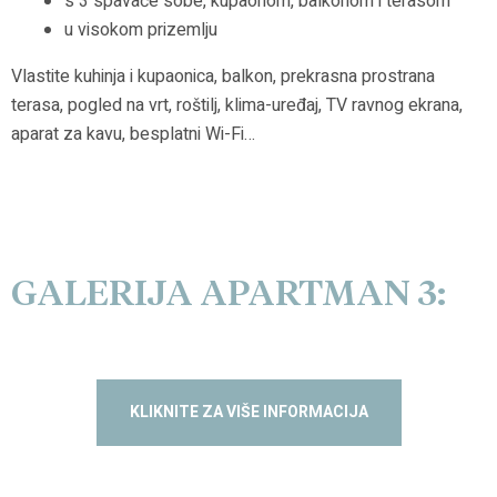
s 3 spavaće sobe, kupaonom, balkonom i terasom
u visokom prizemlju
Vlastite kuhinja i kupaonica, balkon, prekrasna prostrana
terasa, pogled na vrt, roštilj, klima-uređaj, TV ravnog ekrana,
aparat za kavu, besplatni Wi-Fi…
GALERIJA APARTMAN 3:
KLIKNITE ZA VIŠE INFORMACIJA