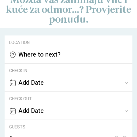
Možda vas zanimaju vile i
kuće za odmor...? Provjerite
ponudu.
LOCATION
Where to next?
CHECK IN
CHECK OUT
GUESTS