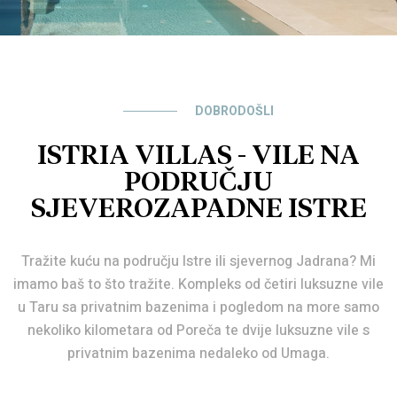
DOBRODOŠLI
ISTRIA VILLAS - VILE NA
PODRUČJU
SJEVEROZAPADNE ISTRE
Tražite kuću na području Istre ili sjevernog Jadrana? Mi
imamo baš to što tražite. Kompleks od četiri luksuzne vile
u Taru sa privatnim bazenima i pogledom na more samo
nekoliko kilometara od Poreča te dvije luksuzne vile s
privatnim bazenima nedaleko od Umaga.
Online kockarnice postale su vrlo popularne među