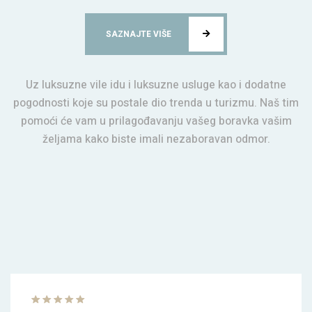
početne depozite i produžiti igru, što znači više zabave i
veće šanse za pobjedu. Osim toga, NV Casino nudi
SAZNAJTE VIŠE
raznovrsne igre koje zadovoljavaju potrebe i početnika i
iskusnih igrača. Od video pokera i ruleta do automata s
različitim temama, svaki igrač može pronaći igru koja
Uz luksuzne vile idu i luksuzne usluge kao i dodatne
odgovara njegovim željama i preferencijama. Jedna od
pogodnosti koje su postale dio trenda u turizmu. Naš tim
prednosti online kockarnica poput NV Casina je
pomoći će vam u prilagođavanju vašeg boravka vašim
mogućnost igranja u bilo kojem trenutku i na bilo kojem
željama kako biste imali nezaboravan odmor.
uređaju, uključujući mobilne telefone i tablete, što
igračima omogućava veliku fleksibilnost i slobodu. Kasina
također koriste najmodernije tehnologije za zaštitu
osobnih podataka i transakcija, čime se igračima
osigurava sigurno i povoljno okruženje za igru. Osim
sigurnosti, NV Casino nudi vrhunski korisnički servis koji
je dostupan 24 sata dnevno, 7 dana u tjednu, tako da
igrači uvijek mogu dobiti pomoć kad god im zatreba. Sa
svim ovim značajkama, NV Casino postavlja visoke