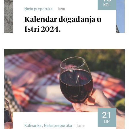
KOL
Naša preporuka
lana
Kalendar događanja u
Istri 2024.
21
LIP
Kulinarika
,
Naša preporuka
lana