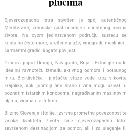
plućima
Sjeverozapadna Istra savršen je spoj autentičnog
Mediterana, vrhunske gastronomije i opuštenog načina
života. Na ovom jedinstvenom području susreću se
kristalno čisto more, uređene plaže, vinogradi, maslinici i
šarmantni gradići bogate povijesti.
Gradovi poput Umaga, Novigrada, Buja i Brtonigle nude
idealnu ravnotežu između aktivnog odmora i potpunog
mira. Biciklističke i pješačke staze vode kroz slikovite
krajolike, dok ljubitelji fine hrane i vina mogu uživati u
poznatim istarskim konobama, nagrađivanim maslinovim
uljima, vinima i tartufima.
Blizina Slovenije i Italije, izvrsna prometna povezanost te
visoka kvaliteta života čine sjeverozapadnu Istru
savršenom destinacijom za odmor, ali i za ulaganje ili