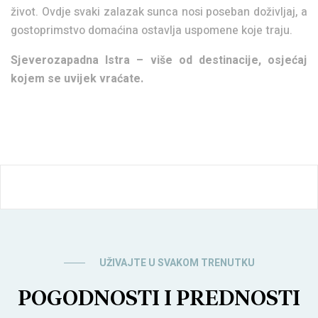
život. Ovdje svaki zalazak sunca nosi poseban doživljaj, a
gostoprimstvo domaćina ostavlja uspomene koje traju.
Sjeverozapadna Istra – više od destinacije, osjećaj
kojem se uvijek vraćate.
Online kockarnice postale su vrlo popularne među
igračima koji žele uzbuđenje i zabavu bez napuštanja
svog doma. Jedna od najnovijih i najuzbudljivijih online
kockarnica na tržištu je
NV Casino
, koja svojim
korisnicima nudi širok spektar igara, od klasičnih slotova
do najnovijih inovacija u industriji. NV Casino je poznat po
tome što pruža visokokvalitetne igre s nevjerojatnom
grafikom i zvučnim efektima, stvarajući tako iskustvo
koje rivalizira stvarne kockarnice. Što NV Casino čini još
UŽIVAJTE U SVAKOM TRENUTKU
atraktivnijim su fantastični bonusi i promocije koji
pomažu igračima povećati njihove šanse za dobitak.
POGODNOSTI I PREDNOSTI
Korištenjem ovih promocija, igrači mogu povećati