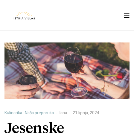
Istria
Villas
for
rent
&
for
Kulinarika
,
Naša preporuka
lana
21 lipnja, 2024
sale
Jesenske