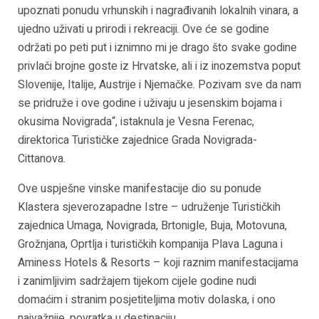
upoznati ponudu vrhunskih i nagrađivanih lokalnih vinara, a
ujedno uživati u prirodi i rekreaciji. Ove će se godine
održati po peti put i iznimno mi je drago što svake godine
privlači brojne goste iz Hrvatske, ali i iz inozemstva poput
Slovenije, Italije, Austrije i Njemačke. Pozivam sve da nam
se pridruže i ove godine i uživaju u jesenskim bojama i
okusima Novigrada“, istaknula je Vesna Ferenac,
direktorica Turističke zajednice Grada Novigrada-
Cittanova.
Ove uspješne vinske manifestacije dio su ponude
Klastera sjeverozapadne Istre – udruženje Turističkih
zajednica Umaga, Novigrada, Brtonigle, Buja, Motovuna,
Grožnjana, Oprtlja i turističkih kompanija Plava Laguna i
Aminess Hotels & Resorts – koji raznim manifestacijama
i zanimljivim sadržajem tijekom cijele godine nudi
domaćim i stranim posjetiteljima motiv dolaska, i ono
najvažnije, povratka u destinaciju.