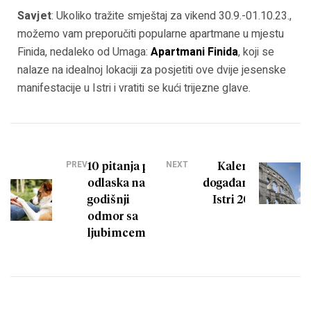
Savjet
: Ukoliko tražite smještaj za vikend 30.9.-01.10.23.,
možemo vam preporučiti popularne apartmane u mjestu
Finida, nedaleko od Umaga:
Apartmani Finida
, koji se
nalaze na idealnoj lokaciji za posjetiti ove dvije jesenske
manifestacije u Istri i vratiti se kući trijezne glave.
PREV
NEXT
10 pitanja prije
Kalendar
odlaska na
događanja u
godišnji
Istri 2024.
odmor sa
ljubimcem