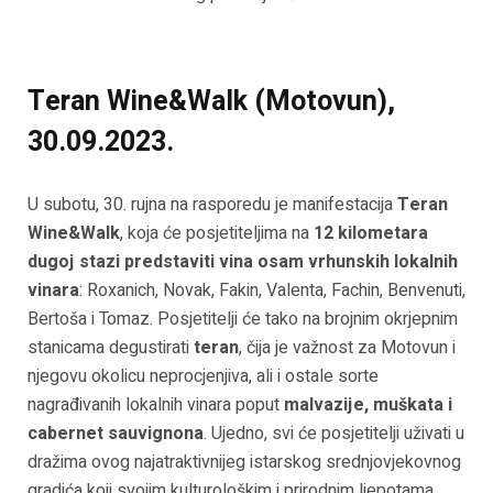
Teran Wine&Walk (Motovun),
30.09.2023.
U subotu, 30. rujna na rasporedu je manifestacija
Teran
Wine&Walk
, koja će posjetiteljima na
12 kilometara
dugoj stazi predstaviti vina osam vrhunskih lokalnih
vinara
: Roxanich, Novak, Fakin, Valenta, Fachin, Benvenuti,
Bertoša i Tomaz. Posjetitelji će tako na brojnim okrjepnim
stanicama degustirati
teran
, čija je važnost za Motovun i
njegovu okolicu neprocjenjiva, ali i ostale sorte
nagrađivanih lokalnih vinara poput
malvazije, muškata i
cabernet sauvignona
. Ujedno, svi će posjetitelji uživati u
dražima ovog najatraktivnijeg istarskog srednjovjekovnog
gradića koji svojim kulturološkim i prirodnim ljepotama