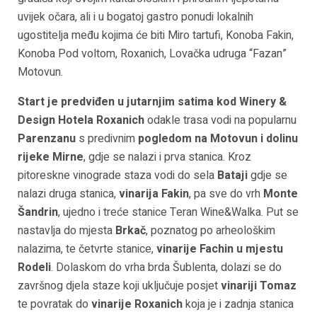
uvijek očara, ali i u bogatoj gastro ponudi lokalnih
ugostitelja među kojima će biti Miro tartufi, Konoba Fakin,
Konoba Pod voltom, Roxanich, Lovačka udruga “Fazan”
Motovun.
Start je predviđen u jutarnjim satima kod Winery &
Design Hotela Roxanich
odakle trasa vodi na popularnu
Parenzanu
s predivnim
pogledom na Motovun i dolinu
rijeke Mirne
, gdje se nalazi i prva stanica. Kroz
pitoreskne vinograde staza vodi do sela
Bataji
gdje se
nalazi druga stanica,
vinarija Fakin
, pa sve do vrh
Monte
Šandrin
, ujedno i treće stanice Teran Wine&Walka. Put se
nastavlja do mjesta
Brkač
, poznatog po arheološkim
nalazima, te četvrte stanice,
vinarije Fachin u mjestu
Rodeli
. Dolaskom do vrha brda Šublenta, dolazi se do
završnog djela staze koji uključuje posjet
vinariji Tomaz
te povratak do
vinarije Roxanich
koja je i zadnja stanica