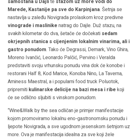
samostana u Dajli
te
stazom uz more vodi do
Marede, Kastanije pa sve do Karpinjana
. Šetnja se
nastavlja u zaleđu Novigrada prolaskom kroz predivne
vinograde i maslinike
natrag do Dajle. Duž stazu, na
svakih kilometar do dva, šetače će dočekati
sedam
okrjepnih stanica s cijenjenim lokalnim vinarima, ali i
gastro ponudom
. Tako će Degrassi, Demark, Vino Ghira,
Moreno Ivančić, Leonardo Palčić, Pervino i Veralda
predstaviti svoju vrhunsku ponudu vina dok će konobe i
restorani Half 8, Kod Marice, Konoba Nino, La Taverna,
Aminess Maestral, a i popularni food truck Poluotok,
pripremiti
kulinarske delicije na bazi mesa i ribe
koji
će se odlično sljubiti s vinskom ponudom.
“Wine&Walk by the sea odličan je primjer manifestacije
kojom promoviramo lokalnu eno-gastronomsku ponudu i
ljepote Novigrada, a sve ugodnom jesenskom šetnjom uz
more. Ova je manifestacija idealna za sve koji žele