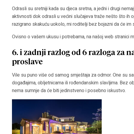
Odrasli su sretniji kada su djeca sretna, a jedni i drugi nema
aktivnosti dok odrasli u većini slučajeva traže nešto što ih o
razigrano skakuću uokolo, mi roditelji bez bojazni da će im s
Ovisno o vašem ukusu i potrebama, na našoj web stranici m
6. i zadnji razlog od 6 razloga za 
proslave
Vile su puno više od samog smještaja za odmor. One su sa
događajima, obljetnicama ili rođendanskim slavljima. Bez obz
nema sumnje da će biti jedinstveno i posebno iskustvo.