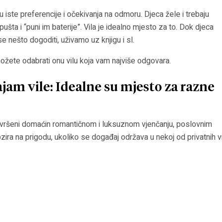
ju iste preferencije i očekivanja na odmoru. Djeca žele i trebaju
pušta i “puni im baterije”. Vila je idealno mjesto za to. Dok djeca
e nešto dogoditi, uživamo uz knjigu i sl.
ožete odabrati onu vilu koja vam najviše odgovara.
najam vile: Idealne su mjesto za razne
vršeni domaćin romantičnom i luksuznom vjenčanju, poslovnim
ira na prigodu, ukoliko se događaj održava u nekoj od privatnih vi