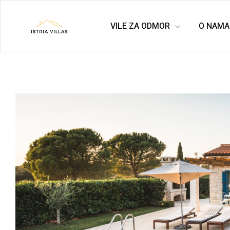
VILE ZA ODMOR
O NAMA
Istria
Villas
for
rent
&
for
sale
–