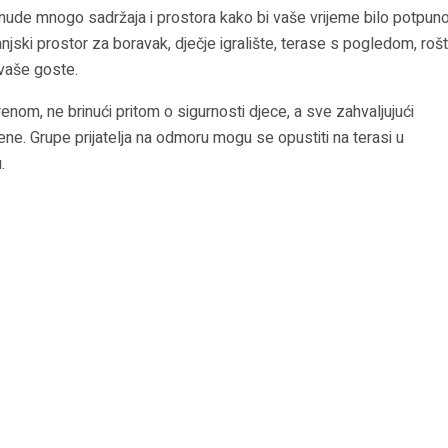
e nude mnogo sadržaja i prostora kako bi vaše vrijeme bilo potpun
njski prostor za boravak, dječje igralište, terase s pogledom, roštil
i vaše goste.
enom, ne brinući pritom o sigurnosti djece, a sve zahvaljujući
ne. Grupe prijatelja na odmoru mogu se opustiti na terasi u
.