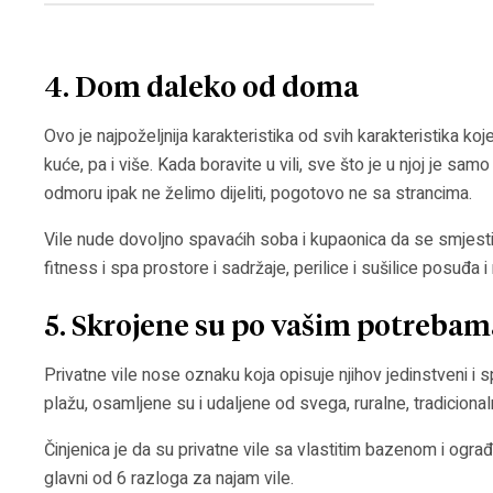
4. Dom daleko od doma
Ovo je najpoželjnija karakteristika od svih karakteristika k
kuće, pa i više. Kada boravite u vili, sve što je u njoj je s
odmoru ipak ne želimo dijeliti, pogotovo ne sa strancima.
Vile nude dovoljno spavaćih soba i kupaonica da se smjesti ve
fitness i spa prostore i sadržaje, perilice i sušilice posuđa 
5. Skrojene su po vašim potrebam
Privatne vile nose oznaku koja opisuje njihov jedinstveni i s
plažu, osamljene su i udaljene od svega, ruralne, tradiciona
Činjenica je da su privatne vile sa vlastitim bazenom i ogra
glavni od 6 razloga za najam vile.