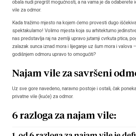
obala nudi pregršt mogućnosti, a na vama je da odaberete 
vile za odmor.
Kada tražimo mjesto na kojem ćemo provesti dugo iščekivan
spektakularno! Volimo mjesta koja su arhitekturno jedinst
nas predstavlja raj na zemlji upravo jutarnji cvrkuta ptica, 
zalazak sunca iznad mora i lijeganje uz šum mora i valova – p
godišnjem odmoru upravo to omogućiti?
Najam vile za savršeni odm
Uz sve gore navedeno, naravno postoje i ostali, čak ponekad 
privatne vile (kuće) za odmor.
6 razloga za najam vile: