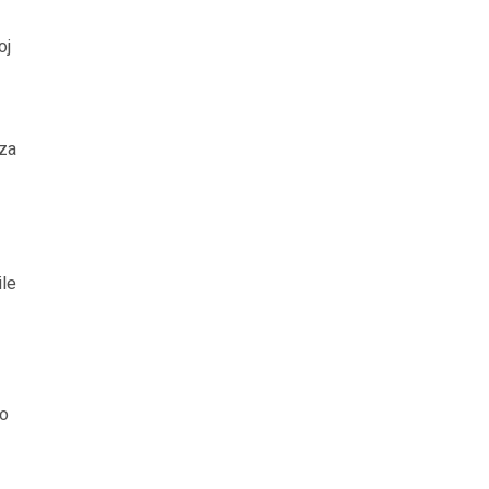
oj
 za
ile
do