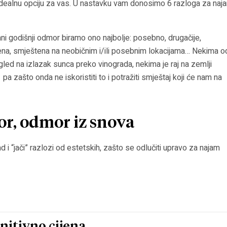
idealnu opciju za vas. U nastavku vam donosimo 6 razloga za naj
i godišnji odmor biramo ono najbolje: posebno, drugačije,
vena, smještena na neobičnim i/ili posebnim lokacijama… Nekima o
pogled na izlazak sunca preko vinograda, nekima je raj na zemlji
a zašto onda ne iskoristiti to i potražiti smještaj koji će nam na
or, odmor iz snova
i “jači” razlozi od estetskih, zašto se odlučiti upravo za najam