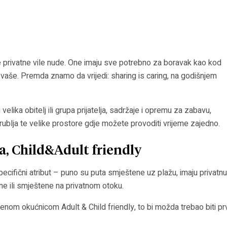
oje privatne vile nude. One imaju sve potrebno za boravak kao kod
amo vaše. Premda znamo da vrijedi: sharing is caring, na godišnjem
lika obitelj ili grupa prijatelja, sadržaje i opremu za zabavu,
i rublja te velike prostore gdje možete provoditi vrijeme zajedno.
a, Child&Adult friendly
pecifični atribut – puno su puta smještene uz plažu, imaju privatnu
lne ili smještene na privatnom otoku.
đenom okućnicom Adult & Child friendly, to bi možda trebao biti prv