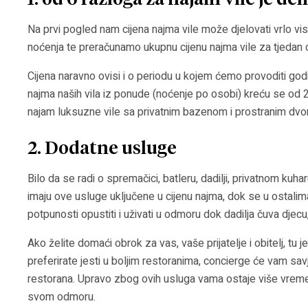
1. od 6 razloga za najam vile je def
Na prvi pogled nam cijena najma vile može djelovati vrlo vi
noćenja te preračunamo ukupnu cijenu najma vile za tjedan d
Cijena naravno ovisi i o periodu u kojem ćemo provoditi go
najma naših vila iz ponude (noćenje po osobi) kreću se od 2
najam luksuzne vile sa privatnim bazenom i prostranim dvor
2. Dodatne usluge
Bilo da se radi o spremačici, batleru, dadilji, privatnom kuha
imaju ove usluge uključene u cijenu najma, dok se u ostalim
potpunosti opustiti i uživati u odmoru dok dadilja čuva djecu
Ako želite domaći obrok za vas, vaše prijatelje i obitelj, tu j
preferirate jesti u boljim restoranima, concierge će vam savje
restorana. Upravo zbog ovih usluga vama ostaje više vremena
svom odmoru.