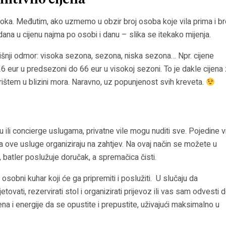
initivno cijena
soka. Međutim, ako uzmemo u obzir broj osoba koje vila prima i br
ana u cijenu najma po osobi i danu – slika se itekako mijenja.
dišnji odmor: visoka sezona, sezona, niska sezona… Npr. cijene
6 eur u predsezoni do 66 eur u visokoj sezoni. To je dakle cijena
ištem u blizini mora. Naravno, uz popunjenost svih kreveta.
ru ili concierge uslugama, privatne vile mogu nuditi sve. Pojedine v
a ove usluge organiziraju na zahtjev. Na ovaj način se možete u
, batler poslužuje doručak, a spremačica čisti.
e osobni kuhar koji će ga pripremiti i poslužiti. U slučaju da
tovati, rezervirati stol i organizirati prijevoz ili vas sam odvesti 
 i energije da se opustite i prepustite, uživajući maksimalno u