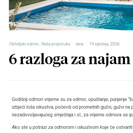
za
opuštajući
odmor
u
Istri
Obiteljski odmor
,
Naša preporuka
lana
19 siječnja, 2026
6 razloga za najam
Godišnji odmori vrijeme su za odmor, opuštanje, punjenje “
izbjeći loša iskustva, počevši od prometnih gužvi, gužvi na p
nezadovoljavajućeg smještaja i sl., za vrijeme odmora se 
Ako ste u potrazi za odmorom i iskustvom koje će ostvariti