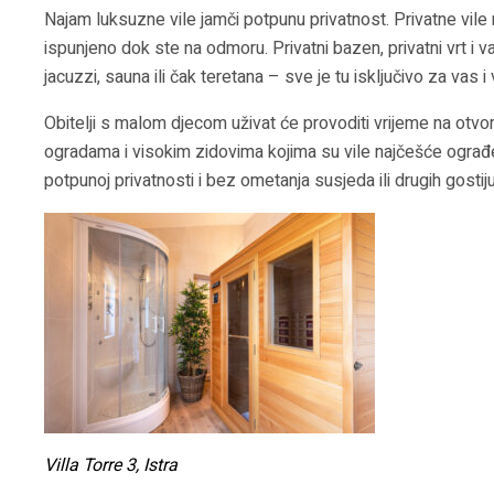
Najam luksuzne vile jamči potpunu privatnost. Privatne vil
ispunjeno dok ste na odmoru. Privatni bazen, privatni vrt i va
jacuzzi, sauna ili čak teretana – sve je tu isključivo za vas 
Obitelji s malom djecom uživat će provoditi vrijeme na otvor
ogradama i visokim zidovima kojima su vile najčešće ograđe
potpunoj privatnosti i bez ometanja susjeda ili drugih gostiju
Villa Torre 3, Istra