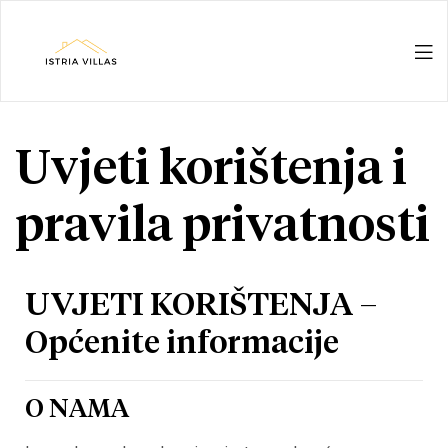
Istria
Villas
Uvjeti korištenja i
for
pravila privatnosti
rent
&
UVJETI KORIŠTENJA –
Općenite informacije
for
sale
O NAMA