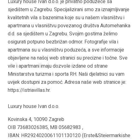
Luxury house Ivan d.o.o. je privatno poduzeće sa
sjedištem u Zagrebu. Specijalizirani smo za iznajmljivanje
kvalitetnih vila s bazenima koje su u našem vlasništvu i
apartmana u vlasništvu povezanog društva Automehanika
d.d. sa sjedištem u Zagrebu. Svojim gostima želimo
osigurati potpuno bezbrižan odmor. Fotografije vila i
apartmana su u vlasništvu poduzeća, a sve informacije
objavljene na našoj web stranici su precizne i točne. Sve
vile i apartmani imaju dozvole izdane od strane
Ministarstva turizma i sporta RH. Naši djelatnici su vam
uvijek dostupni za pomoć. Adresa naše web stranice je:
https://istriavillas.hr.
Luxury house Ivan d.o.o.
Kovinska 4, 10090 Zagreb
OIB 73683026385, MB 05682983 ,
IBAN: HR2924020061101130120 (Erste&Steiermarkishe