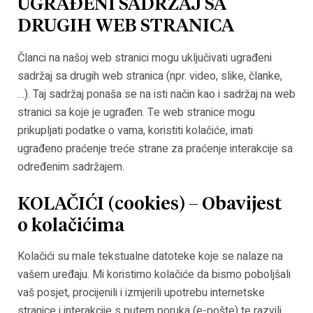
UGRAĐENI SADRŽAJ SA
DRUGIH WEB STRANICA
Članci na našoj web stranici mogu uključivati ugrađeni
sadržaj sa drugih web stranica (npr. video, slike, članke,
…). Taj sadržaj ponaša se na isti način kao i sadržaj na web
stranici sa koje je ugrađen. Te web stranice mogu
prikupljati podatke o vama, koristiti kolačiće, imati
ugrađeno praćenje treće strane za praćenje interakcije sa
određenim sadržajem.
KOLAČIĆI (cookies) – Obavijest
o kolačićima
Kolačići su male tekstualne datoteke koje se nalaze na
vašem uređaju. Mi koristimo kolačiće da bismo poboljšali
vaš posjet, procijenili i izmjerili upotrebu internetske
stranice i interakcije s putem poruka (e-pošte) te razvili