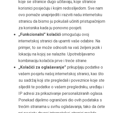
koje se stranice dugo učitavaju, koje stranice
korisnici posjećuju i kojim redoslijedom. Sve nam
ovo pomaže unaprijediti i razviti našu internetsku
stranicu da bismo ju pokušali učiniti pristupačnijom
za korisnika kada ju ponovno posjeti.
„Funkcionalni” kolačići
omogućuju ovoj
internetskoj stranici da upamti vaše odabire. Na
primjer, to se može odnositi na vaš željeni jezik i
lokaciju na kojoj se nalazite. Upotrebljavamo
kombinaciju kolačića prve i treće strane.
„Kolačići za oglašavanje”
prikupljaju podatke o
vašem posjetu našoj internetskoj stranici, kao što
su sadržaj koji ste pregledali i poveznice koje ste
slijedili te podatke o vašem pregledniku, uređaju i
IP adresi za prikazivanje personaliziranih oglasa.
Ponekad dijelimo ograničeni dio ovih podataka s
trećim stranama u svrhu oglašavanja, tako da ćete