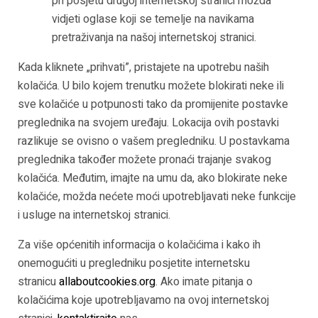
pri posjetu drugoj internetskoj stranici možda
vidjeti oglase koji se temelje na navikama
pretraživanja na našoj internetskoj stranici.
Kada kliknete „prihvati”, pristajete na upotrebu naših
kolačića. U bilo kojem trenutku možete blokirati neke ili
sve kolačiće u potpunosti tako da promijenite postavke
preglednika na svojem uređaju. Lokacija ovih postavki
razlikuje se ovisno o vašem pregledniku. U postavkama
preglednika također možete pronaći trajanje svakog
kolačića. Međutim, imajte na umu da, ako blokirate neke
kolačiće, možda nećete moći upotrebljavati neke funkcije
i usluge na internetskoj stranici.
Za više općenitih informacija o kolačićima i kako ih
onemogućiti u pregledniku posjetite internetsku
stranicu
allaboutcookies.org
. Ako imate pitanja o
kolačićima koje upotrebljavamo na ovoj internetskoj